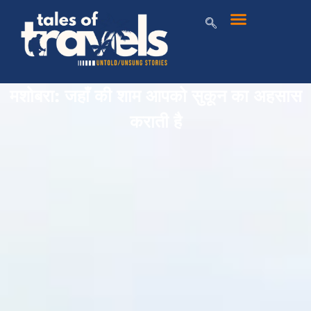
मशोबरा: जहाँ की शाम आपको सुकून का अहसास
कराती है