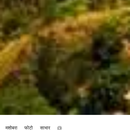
मशोबरा फोटो साभार @