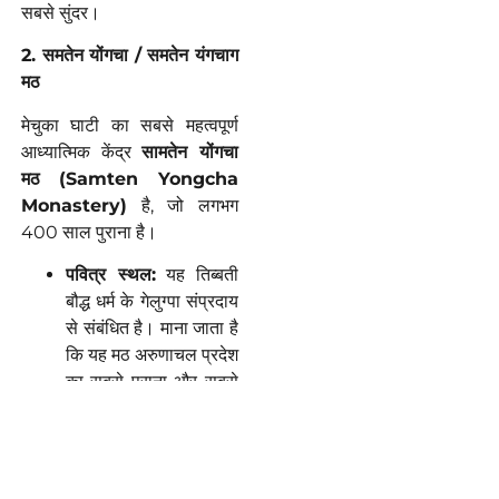
सबसे सुंदर।
2.
समतेन
योंगचा
/
समतेन
यंगचाग
मठ
मेचुका घाटी का सबसे महत्वपूर्ण
आध्यात्मिक केंद्र
सामतेन
योंगचा
मठ
(Samten Yongcha
Monastery)
है, जो लगभग
400 साल पुराना है।
पवित्र स्थल:
यह तिब्बती
बौद्ध धर्म के गेलुग्पा संप्रदाय
से संबंधित है। माना जाता है
कि यह मठ अरुणाचल प्रदेश
का सबसे पुराना और सबसे
महत्वपूर्ण मठों में से एक है,
जिसे 17वीं शताब्दी में
स्थापित किया गया था।
अद्वितीय संग्रह:
मठ एक