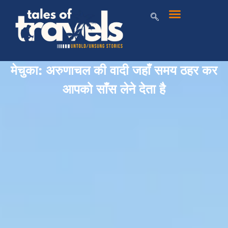
मेचुका: अरुणाचल की वादी जहाँ समय ठहर कर
आपको साँस लेने देता है