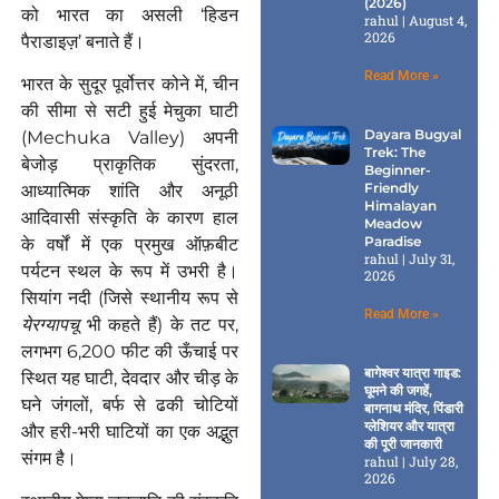
(2026)
को भारत का असली ‘हिडन
rahul
August 4,
2026
पैराडाइज़’ बनाते हैं।
Read More »
भारत के सुदूर पूर्वोत्तर कोने में, चीन
की सीमा से सटी हुई मेचुका घाटी
Dayara Bugyal
(Mechuka Valley) अपनी
Trek: The
बेजोड़ प्राकृतिक सुंदरता,
Beginner-
Friendly
आध्यात्मिक शांति और अनूठी
Himalayan
आदिवासी संस्कृति के कारण हाल
Meadow
Paradise
के वर्षों में एक प्रमुख ऑफ़बीट
rahul
July 31,
पर्यटन स्थल के रूप में उभरी है।
2026
सियांग नदी (जिसे स्थानीय रूप से
Read More »
येरग्यापचू
भी कहते हैं) के तट पर,
लगभग 6,200 फीट की ऊँचाई पर
बागेश्वर यात्रा गाइड:
स्थित यह घाटी, देवदार और चीड़ के
घूमने की जगहें,
घने जंगलों, बर्फ से ढकी चोटियों
बागनाथ मंदिर, पिंडारी
ग्लेशियर और यात्रा
और हरी-भरी घाटियों का एक अद्भुत
की पूरी जानकारी
संगम है।
rahul
July 28,
2026