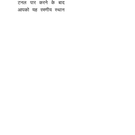
टनल पार करने के बाद
आपको यह रमणीय स्थान
मिलेंगे, जहां का दृश्य
मंत्रमुग्ध कर देता है।
सेथन
: इग्लू स्टे और शानदार
व्यूज़ के लिए जाना जाता है।
कसोल
और
जिभी
: घने
जंगलों और निर्मल नदियों के
बीच बसे ये गांव आत्मा को
सुकून देने वाले हैं।
मनाली उन बाइक राइडर्स के लिए भी
बेस कैम्प है जो लेह-लद्दाख की
कठिन यात्रा पर निकलते हैं।
मनाली कैसे पहुंचें: आपकी
यात्रा गाइड
हवाई
मार्ग
:
निकटतम एयरपोर्ट भुंतर