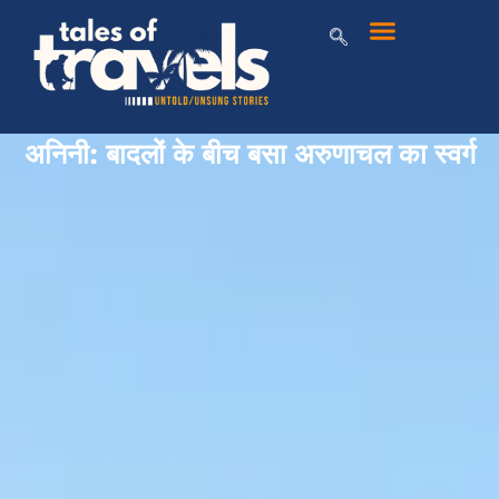
अनिनी: बादलों के बीच बसा अरुणाचल का स्वर्ग