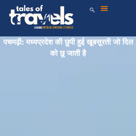
पचमढ़ी: मध्यप्रदेश की छुपी हुई खूबसूरती जो दिल
को छू जाती है