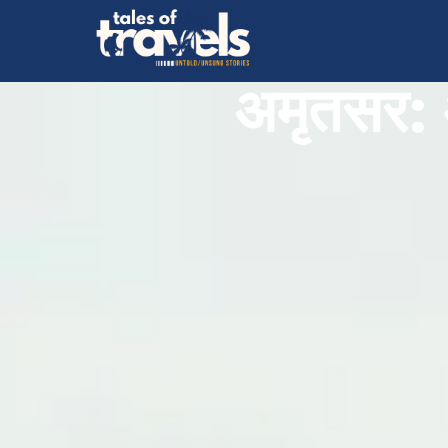
अमृतसर: आ